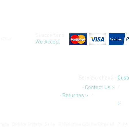
Si accettano
 (OT)
We Accept
Servizio clienti ·
Cust
Contatti
· Contact Us >
/
Sp
Rimborsi
· Returnes >
/
Pagamenti e 
>
ros · Editrice Taphros S.r.l.s. · 07026 Olbia (SS) Via Corea 48 · P. I