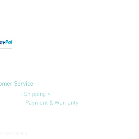
omer Service
edizioni
· Shipping >
Garanzia
· Payment & Warranty
VA 02985220900