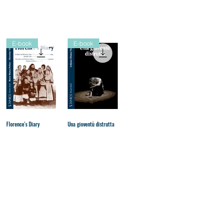
oks · Audiobooks
oks · AudioBooks
E-book
E-book
Florence's Diary
Una gioventù distrutta
Schnellansicht
Schnellansicht