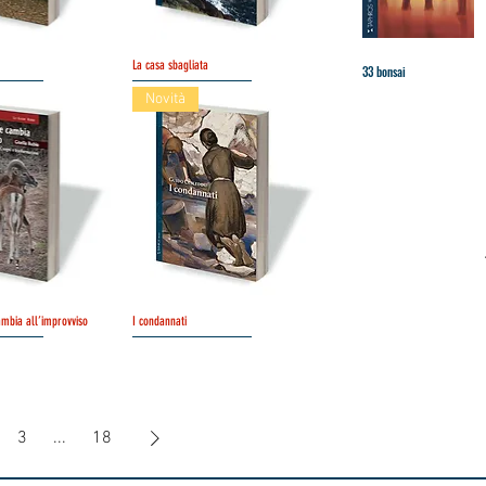
hnellansicht
La casa sbagliata
Schnellansicht
33 bonsai
Schnellansicht
Novità
mbia all’improvviso
hnellansicht
I condannati
Schnellansicht
3
...
18