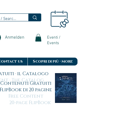
Anmelden
Eventi /
Events
Contact us
Scopri di più · More
tuiti · il Catalogo
t · The Catalog
Contenuti Gratuiti
FlipBook di 20 pagine
Free Content
20-page FlipBook