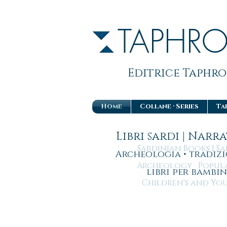
TAPHR
Editrice Taphros
Home
Collane · Series
Ta
Libri sardi | Narr
Sardinian Books | Sa
Archeologia • tradizi
Archeology · Popular
libri per bambin
Children's and You