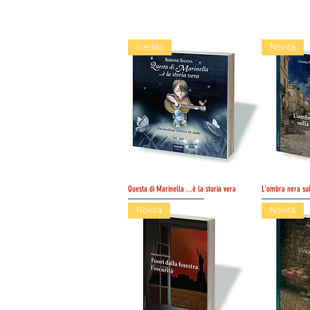
Nov
Inedito
Novità
Questa di Marinella ...è la storia vera
Schnellansicht
L'ombra nera sull
Sc
Novità
Novità