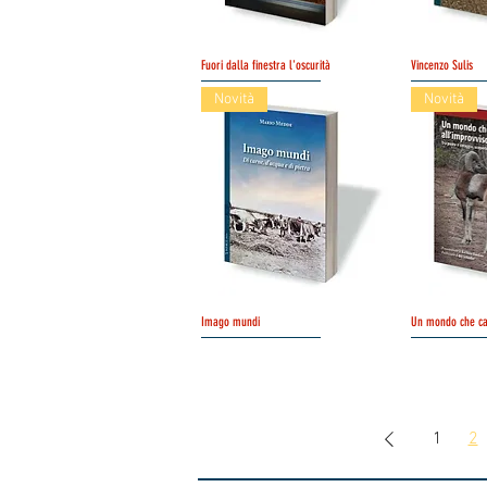
Fuori dalla finestra l'oscurità
Schnellansicht
Vincenzo Sulis
Sc
Novità
Novità
Imago mundi
Schnellansicht
Un mondo che ca
Sc
1
2