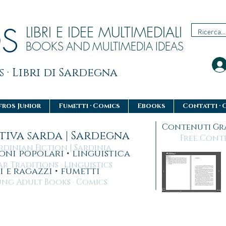
OS
LIBRI E IDEE MULTIMEDIALI
BOOKS
AND
MULTIMEDIA
IDEAS
 · Libri di Sardegna
fros Junior
Fumetti · Comics
Ebooks
Contatti · 
Contenuti Gra
ativa sarda | Sardegna
Free Conten
rdinian Fiction | Sardinia
oni popolari • linguistica
 Traditions · Linguistics
i e ragazzi • fumetti
ng Adult Books · Comics