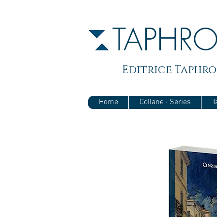
TAPHR
Editrice Taphros
Home
Collane · Series
T