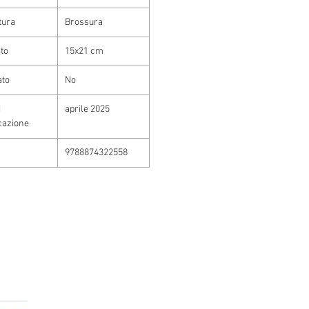
tura
Brossura
to
15x21 cm
ato
No
i
aprile 2025
cazione
9788874322558