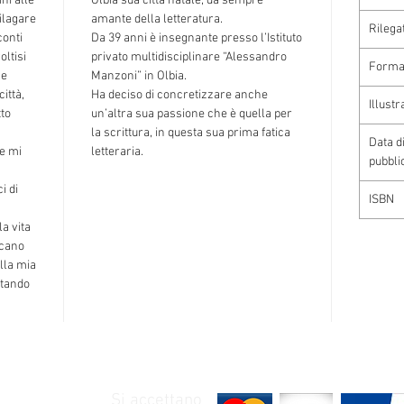
ini alle
Olbia sua città natale, da sempre
ilagare
amante della letteratura.
Rilega
conti
Da 39 anni è insegnante presso l’Istituto
oltisi
privato multidisciplinare “Alessandro
Forma
 e
Manzoni” in Olbia.
città,
Ha deciso di concretizzare anche
Illustr
tto
un’altra sua passione che è quella per
la scrittura, in questa sua prima fatica
Data d
e mi
letteraria.
pubbli
i di
ISBN
la vita
ncano
lla mia
entando
Si accettano