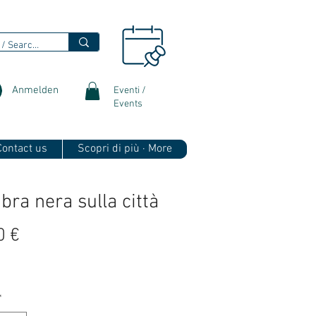
Anmelden
Eventi /
Events
 Contact us
Scopri di più · More
bra nera sulla città
Preis
0 €
*