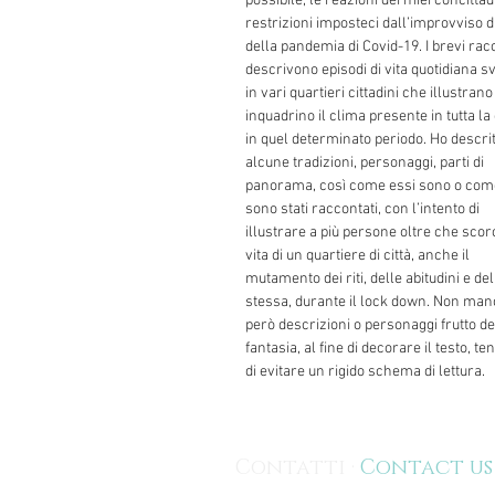
possibile, le reazioni dei miei concittad
restrizioni imposteci dall’improvviso d
della pandemia di Covid-19. I brevi rac
descrivono episodi di vita quotidiana sv
in vari quartieri cittadini che illustrano
inquadrino il clima presente in tutta la 
in quel determinato periodo. Ho descri
alcune tradizioni, personaggi, parti di
panorama, così come essi sono o com
sono stati raccontati, con l’intento di
illustrare a più persone oltre che scorc
vita di un quartiere di città, anche il
mutamento dei riti, delle abitudini e del
stessa, durante il lock down. Non ma
però descrizioni o personaggi frutto de
fantasia, al fine di decorare il testo, t
di evitare un rigido schema di lettura.
Contatti ·
Contact us