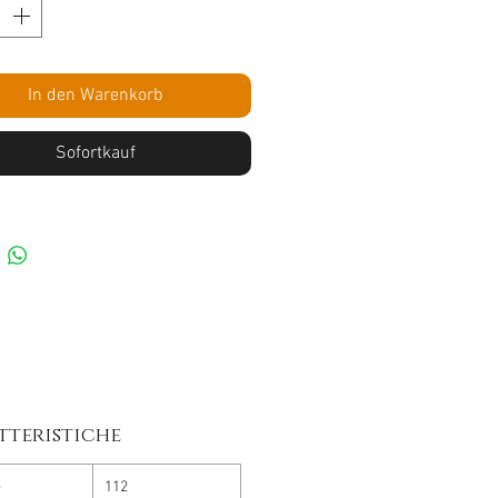
In den Warenkorb
Sofortkauf
tteristiche
e
112