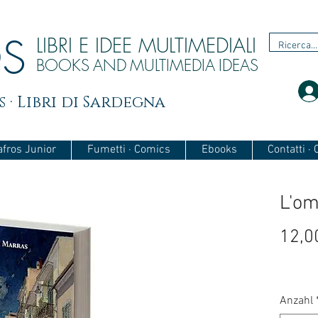
OS
LIBRI E IDEE MULTIMEDIALI
BOOKS
AND
MULTIMEDIA
IDEAS
 · Libri di Sardegna
afros Junior
Fumetti · Comics
Ebooks
Contatti ·
L'om
12,0
Anzahl